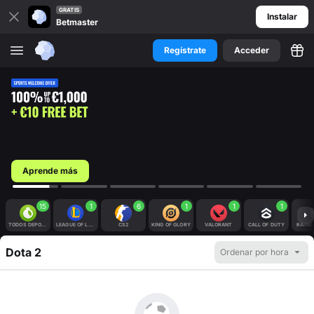
GRATIS
Instalar
Betmaster
Regístrate
Acceder
Aprende más
15
1
6
1
1
1
TODOS DEPORTES
LEAGUE OF LEGENDS
CS2
KING OF GLORY
VALORANT
CALL OF DUTY
RAINB
Dota 2
Ordenar por hora