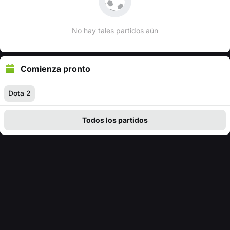
No hay tales partidos aún
Comienza pronto
Dota 2
Todos los partidos