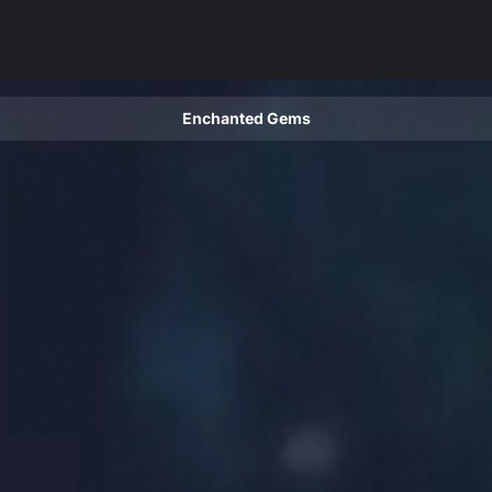
Enchanted Gems