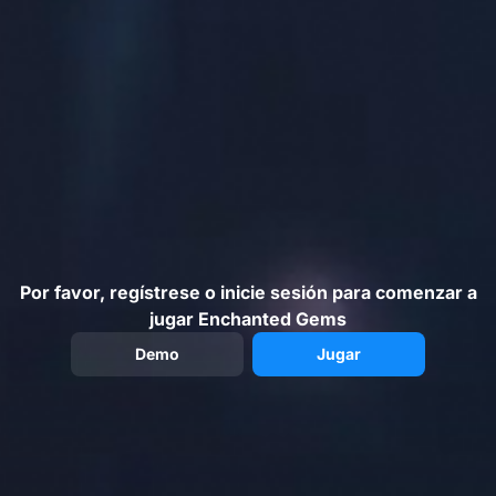
Por favor, regístrese o inicie sesión para comenzar a
jugar Enchanted Gems
Demo
Jugar