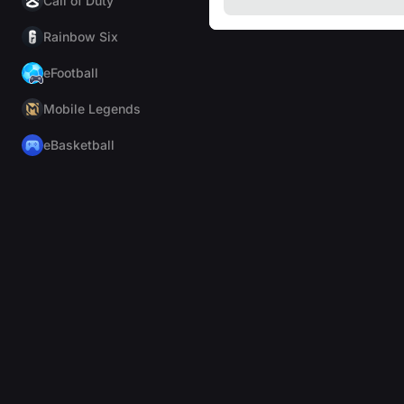
Call of Duty
Rainbow Six
eFootball
Mobile Legends
eBasketball