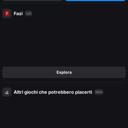
Fazi
549
Esplora
FAZI
FAZI
FAZI
FAZ
Altri giochi che potrebbero piacerti
8894