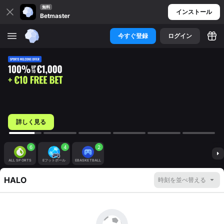
無料
インストール
Betmaster
今すぐ登録
ログイン
詳しく見る
6
4
2
ALL SPORTS
Eフットボール
EBASKETBALL
HALO
時刻を並べ替える