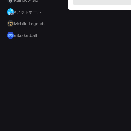
Rainbow Six
eフットボール
Mobile Legends
eBasketball