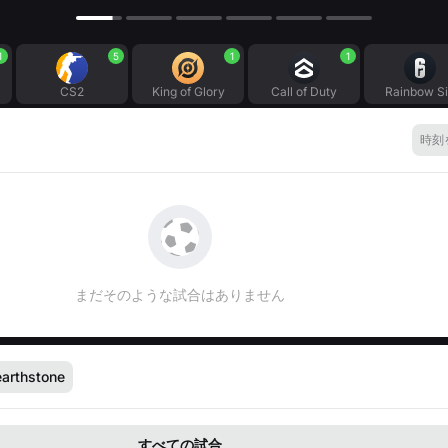
1
5
1
1
CS2
King of Glory
Call of Duty
Rainbow S
時刻
まだそのような試合はありません
arthstone
すべての試合