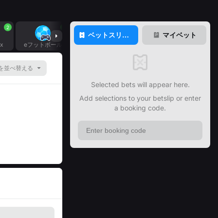
2
5
1
2
ベットスリッ
マイベット
プ
ix
eフットボール
Mobile Legends
eBasketball
を並べ替える
Selected bets will appear here.
Add selections to your betslip or enter
a booking code.