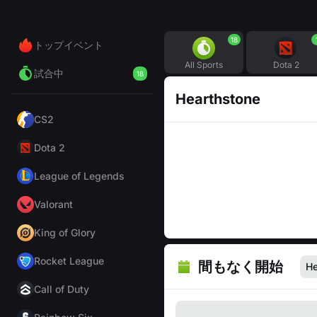
18
トップイベント
All Sports
Dota 2
試合中
18
Hearthstone
CS2
Dota 2
League of Legends
Valorant
King of Glory
Rocket League
間もなく開始
He
Call of Duty