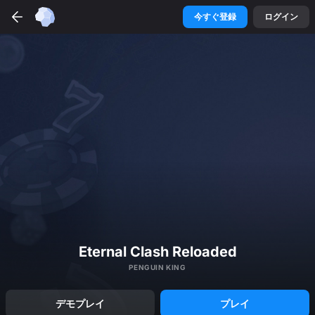
今すぐ登録
ログイン
Eternal Clash Reloaded
PENGUIN KING
デモプレイ
プレイ