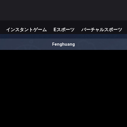
インスタントゲーム
Eスポーツ
バーチャルスポーツ
Fenghuang