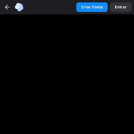
SEM CUSTOS
Criar Conta
Instalar
Entrar
Betmaster
Criar Conta
Entrar