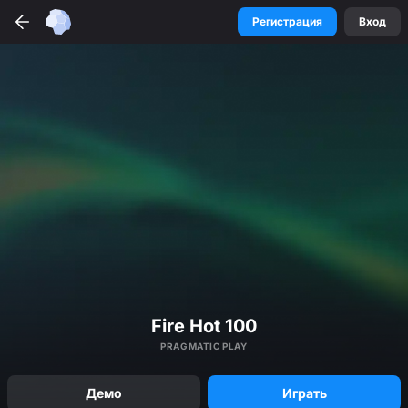
Регистрация
Вход
Fire Hot 100
PRAGMATIC PLAY
Демо
Играть