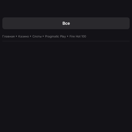
Все
PRAGMATIC PLAY
NOVOMATIC
PRAGMATIC PLAY
PRAGMATI
Главная
Казино
Слоты
Pragmatic Play
Fire Hot 100