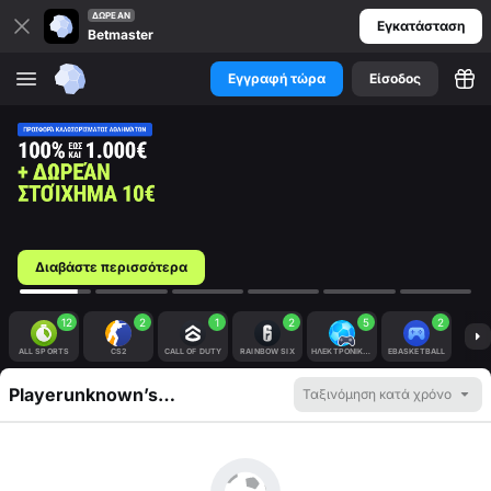
ΔΩΡΕΆΝ
Εγκατάσταση
Betmaster
Εγγραφή τώρα
Είσοδος
Διαβάστε περισσότερα
12
2
1
2
5
2
ALL SPORTS
CS2
CALL OF DUTY
RAINBOW SIX
ΗΛΕΚΤΡΟΝΙΚΌ ΠΟΔΌΣΦΑΙΡΟ
EBASKETBALL
Playerunknown’s
Ταξινόμηση κατά χρόνο
Battlegrounds