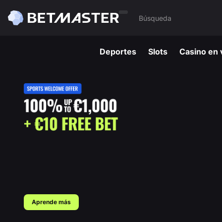
Deportes
Slots
Casino en 
Aprende más