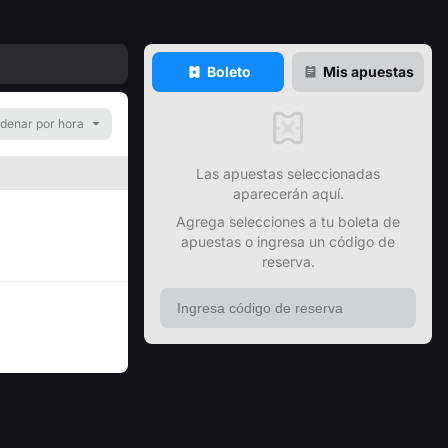
Boleto
Mis apuestas
denar por hora
Las apuestas seleccionadas
aparecerán aquí.
Agrega selecciones a tu boleta de
apuestas o ingresa un código de
reserva.