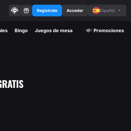
Regístrate
Acceder
Español
ales
Bingo
Juegos de mesa
Promociones