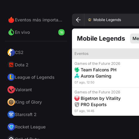
Eventos más importantes
Mobile Legends
En vivo
16
Mobile Legends
Me
CS2
Eventos
Games of the Future 2026
Dota 2
Team Falcons PH
Aurora Gaming
League of Legends
07
ago
,
12:50
Valorant
Games of the Future 2026
Bigetron by Vitality
King of Glory
PRO Esports
07
ago
,
14:45
Starcraft 2
Rocket League