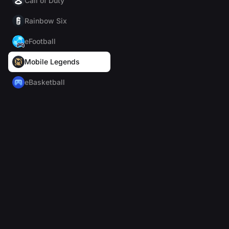
Call of Duty
Rainbow Six
eFootball
Mobile Legends
eBasketball