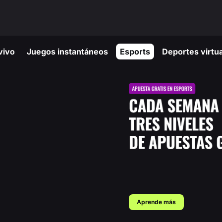
vivo
Juegos instantáneos
Esports
Deportes virtu
Aprende más