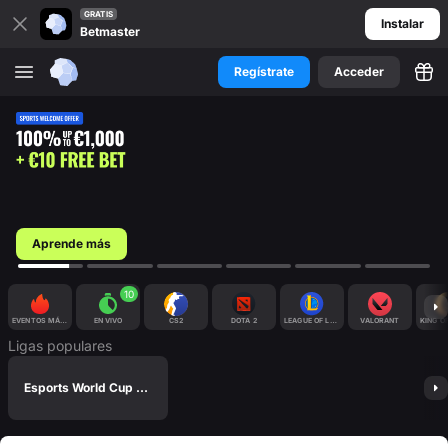
GRATIS
Instalar
Betmaster
Regístrate
Acceder
Aprende más
10
EVENTOS MÁS IMPORTANTES
EN VIVO
CS2
DOTA 2
LEAGUE OF LEGENDS
VALORANT
KING O
Ligas populares
Esports World Cup 2026