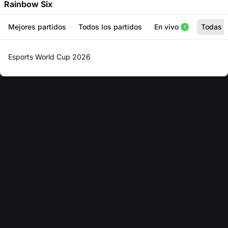
Rainbow Six
Mejores partidos
Todos los partidos
En vivo
Todas l
1
Esports World Cup 2026