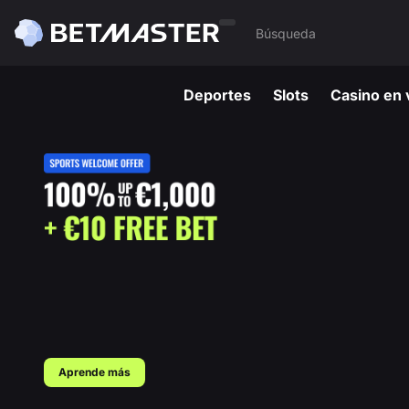
Deportes
Slots
Casino en 
Aprende más