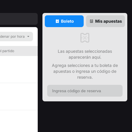
Boleto
Mis apuestas
denar por hora
l partido
Las apuestas seleccionadas
aparecerán aquí.
Agrega selecciones a tu boleta de
apuestas o ingresa un código de
reserva.