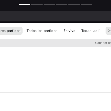
res partidos
Todos los partidos
En vivo
Todas las ligas
Or
Ganador de