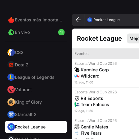
Eventos más importantes
Rocket League
En vivo
11
Rocket League
Mejo
CS2
Eventos
Esports World Cup 2026
Dota 2
Karmine Corp
Wildcard
League of Legends
12
ago
,
11:00
Valorant
Esports World Cup 2026
R8 Esports
King of Glory
Team Falcons
12
ago
,
11:50
Starcraft 2
Esports World Cup 2026
Rocket League
Gentle Mates
Five Fears