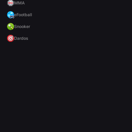
MMA
eFootball
Snooker
Dardos