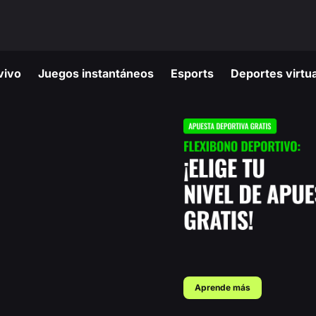
vivo
Juegos instantáneos
Esports
Deportes virtu
Aprende más