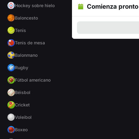
Comienza pronto
Hockey sobre hielo
Baloncesto
Tenis
Tenis de mesa
Balonmano
Rugby
Fútbol americano
Béisbol
Cricket
Voleibol
Boxeo