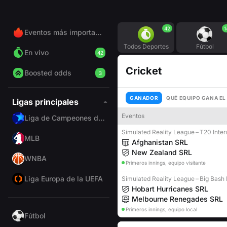
42
1
Eventos más importantes
Todos Deportes
Fútbol
En vivo
42
Cricket
Boosted odds
3
GANADOR
QUÉ EQUIPO GANA E
Ligas principales
Eventos
Liga de Campeones de la UEFA
Simulated Reality League
–
T20 Inter
MLB
Afghanistan SRL
New Zealand SRL
WNBA
Primeros innings, equipo visitante
Liga Europa de la UEFA
Simulated Reality League
–
Big Bash
Hobart Hurricanes SRL
Melbourne Renegades SRL
Primeros innings, equipo local
Fútbol