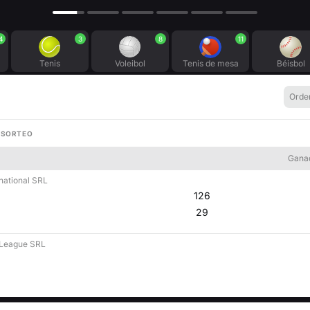
4
3
8
11
Tenis
Voleibol
Tenis de mesa
Béisbol
Orde
L SORTEO
Gana
national SRL
126
29
 League SRL