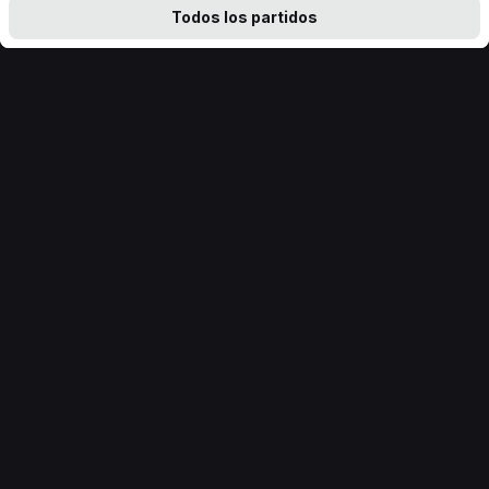
Todos los partidos