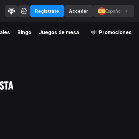
Regístrate
Acceder
Español
ales
Bingo
Juegos de mesa
Promociones