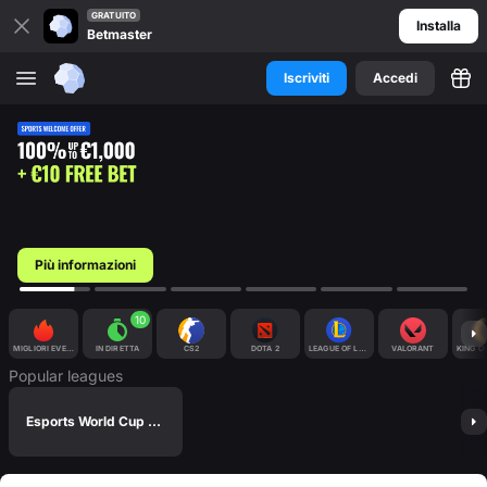
GRATUITO
Installa
Betmaster
Iscriviti
Accedi
Più informazioni
10
MIGLIORI EVENTI
IN DIRETTA
CS2
DOTA 2
LEAGUE OF LEGENDS
VALORANT
KING O
Popular leagues
Esports World Cup 2026