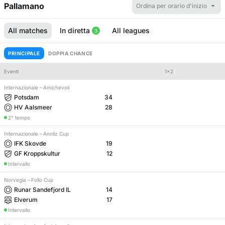
Pallamano
Ordina per orario d'inizio
All matches
In diretta
All leagues
3
PRINCIPALE
DOPPIA CHANCE
Eventi
1x2
Internazionale
–
Amichevoli
Handicap
Totale
Potsdam
34
HV Aalsmeer
28
2° tempo
Internazionale
–
Annliz Cup
IFK Skovde
19
GF Kroppskultur
12
Intervallo
Norvegia
–
Follo Cup
Runar Sandefjord IL
14
Elverum
17
Intervallo