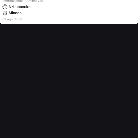
Internazionale
–
Amichevoli
N-Lubbecke
Minden
09
ago
,
15:00