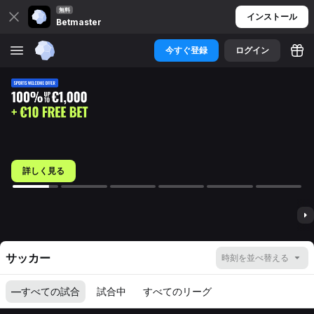
無料
インストール
Betmaster
今すぐ登録
ログイン
詳しく見る
トップイベント
サッカー
時刻を並べ替える
—すべての試合
試合中
すべてのリーグ