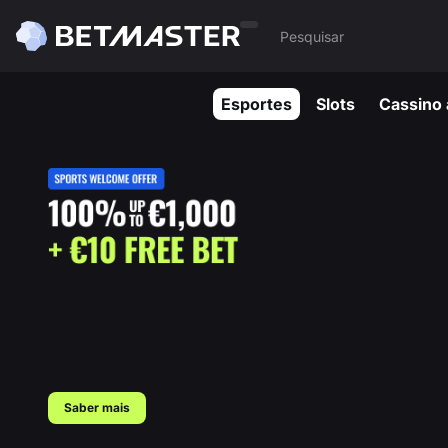
Esportes
Slots
Cassino 
Saber mais