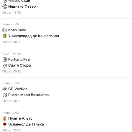
Чикаго Скай
Индиана Февер
08
авг
,
19:30
Чили
–
LNB
Коло Коло
Универсидад де Консепсьон
09
авг
,
00:00
США
–
ЖНБА
Portland Fire
Сиэтл Сторм
09
авг
,
00:30
Чили
–
LNB
CD Valdivia
Puerto Montt Basquetbol
09
авг
,
00:30
Чили
–
LNB
Пуэнте Альто
Эспаньол де Талька
09
авг
,
23:30