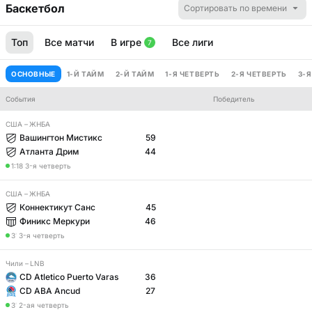
Баскетбол
Сортировать по времени
Топ
Все матчи
В игре
Все лиги
7
ОСНОВНЫЕ
1-Й ТАЙМ
2-Й ТАЙМ
1-Я ЧЕТВЕРТЬ
2-Я ЧЕТВЕРТЬ
3-Я
События
Победитель
Гандикап
Тотал
США
–
ЖНБА
Вашингтон Мистикс
59
Атланта Дрим
44
1:18
3-я четверть
США
–
ЖНБА
Коннектикут Санс
45
Финикс Меркури
46
3
′
3-я четверть
Чили
–
LNB
CD Atletico Puerto Varas
36
CD ABA Ancud
27
3
′
2-ая четверть