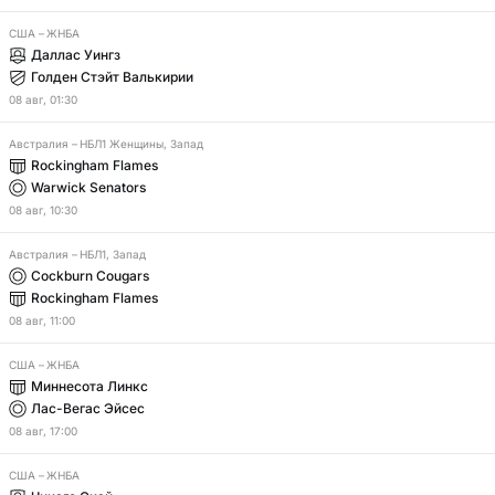
США
–
ЖНБА
Даллас Уингз
Голден Стэйт Валькирии
08
авг
,
01:30
Австралия
–
НБЛ1 Женщины, Запад
Rockingham Flames
Warwick Senators
08
авг
,
10:30
Австралия
–
НБЛ1, Запад
Cockburn Cougars
Rockingham Flames
08
авг
,
11:00
США
–
ЖНБА
Миннесота Линкс
Лас-Вегас Эйсес
08
авг
,
17:00
США
–
ЖНБА