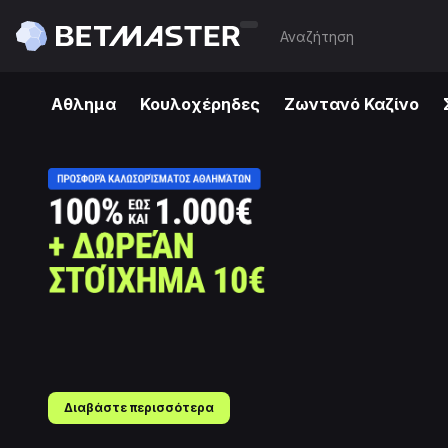
Αθλημα
Κουλοχέρηδες
Ζωντανό Καζίνο
Διαβάστε περισσότερα