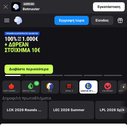
ΔΩΡΕΆΝ
Εγκατάσταση
Betmaster
Εγγραφή τώρα
Είσοδος
Διαβάστε περισσότερα
15
ΚΟΡΥΦΑΊΕΣ ΕΚΔΗΛΏΣΕΙΣ
ΕΝΤΌΣ ΠΑΙΧΝΙΔΙΟΎ
CS2
DOTA 2
LEAGUE OF LEGENDS
VALORANT
KING O
Δημοφιλή πρωταθλήματα
LCK 2026 Rounds 3-4
LEC 2026 Summer
LPL 2026 Split 