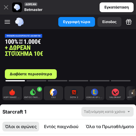
ΔΩΡΕΆΝ
Εγκατάσταση
Betmaster
Εγγραφή τώρα
Είσοδος
Διαβάστε περισσότερα
8
ΚΟΡΥΦΑΊΕΣ ΕΚΔΗΛΏΣΕΙΣ
ΕΝΤΌΣ ΠΑΙΧΝΙΔΙΟΎ
CS2
DOTA 2
LEAGUE OF LEGENDS
VALORANT
KING O
Starcraft 1
Ταξινόμηση κατά χρόνο
Όλοι οι αγώνες
Εντός παιχνιδιού
Όλα τα Πρωταθλήματα