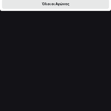
Όλοι οι Αγώνες