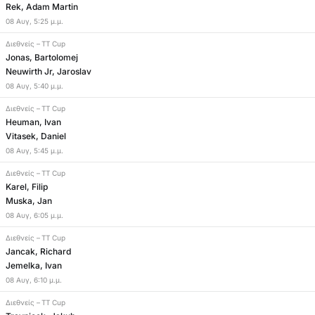
Rek, Adam Martin
08
Αυγ
,
5:25 μ.μ.
Διεθνείς
–
TT Cup
Jonas, Bartolomej
Neuwirth Jr, Jaroslav
08
Αυγ
,
5:40 μ.μ.
Διεθνείς
–
TT Cup
Heuman, Ivan
Vitasek, Daniel
08
Αυγ
,
5:45 μ.μ.
Διεθνείς
–
TT Cup
Karel, Filip
Muska, Jan
08
Αυγ
,
6:05 μ.μ.
Διεθνείς
–
TT Cup
Jancak, Richard
Jemelka, Ivan
08
Αυγ
,
6:10 μ.μ.
Διεθνείς
–
TT Cup