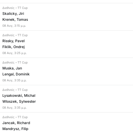
Διεθνείς
–
TT Cup
Skalicky, Jiri
Krenek, Tomas
08
Αυγ
,
3:15 μ.μ.
Διεθνείς
–
TT Cup
Rissky, Pavel
Fiklik, Ondrej
08
Αυγ
,
3:25 μ.μ.
Διεθνείς
–
TT Cup
Muska, Jan
Lengal, Dominik
08
Αυγ
,
3:35 μ.μ.
Διεθνείς
–
TT Cup
Lysakowski, Michal
Wloszek, Sylwester
08
Αυγ
,
3:35 μ.μ.
Διεθνείς
–
TT Cup
Jancak, Richard
Mandrysz, Filip