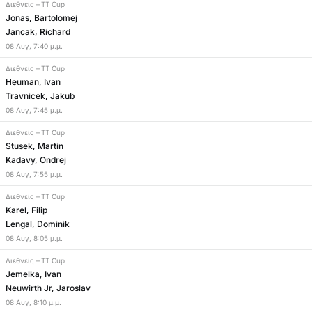
Διεθνείς
–
TT Cup
Jonas, Bartolomej
Jancak, Richard
08
Αυγ
,
7:40 μ.μ.
Διεθνείς
–
TT Cup
Heuman, Ivan
Travnicek, Jakub
08
Αυγ
,
7:45 μ.μ.
Διεθνείς
–
TT Cup
Stusek, Martin
Kadavy, Ondrej
08
Αυγ
,
7:55 μ.μ.
Διεθνείς
–
TT Cup
Karel, Filip
Lengal, Dominik
08
Αυγ
,
8:05 μ.μ.
Διεθνείς
–
TT Cup
Jemelka, Ivan
Neuwirth Jr, Jaroslav
08
Αυγ
,
8:10 μ.μ.