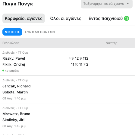
Πινγκ Πονγκ
Ταξινόμηση κατά χρόνο
Κορυφαίοι αγώνες
Όλοι οι αγώνες
Εντός παιχνιδιού
13
ΝΙΚΗΤΉΣ
ΣΎΝΟΛΟ ΠΌΝΤΩΝ
Εκδηλώσεις
Νικητής
Διεθνείς
–
TT Cup
Rissky, Pavel
9
12
9
11
2
Fiklik, Ondrej
11
10
11
7
2
4ο μπρέικ
Διεθνείς
–
TT Cup
Jancak, Richard
Sobota, Martin
08
Αυγ
,
1:40 μ.μ.
Διεθνείς
–
TT Cup
Mrowetz, Bruno
Skalicky, Jiri
08
Αυγ
,
1:45 μ.μ.