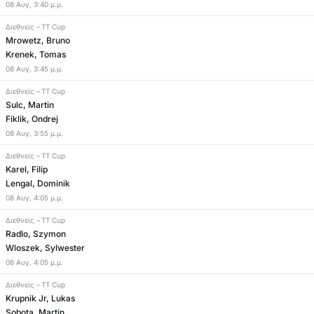
08
Αυγ
,
3:40 μ.μ.
Διεθνείς
–
TT Cup
Mrowetz, Bruno
Krenek, Tomas
08
Αυγ
,
3:45 μ.μ.
Διεθνείς
–
TT Cup
Sulc, Martin
Fiklik, Ondrej
08
Αυγ
,
3:55 μ.μ.
Διεθνείς
–
TT Cup
Karel, Filip
Lengal, Dominik
08
Αυγ
,
4:05 μ.μ.
Διεθνείς
–
TT Cup
Radlo, Szymon
Wloszek, Sylwester
08
Αυγ
,
4:05 μ.μ.
Διεθνείς
–
TT Cup
Krupnik Jr, Lukas
Sobota, Martin