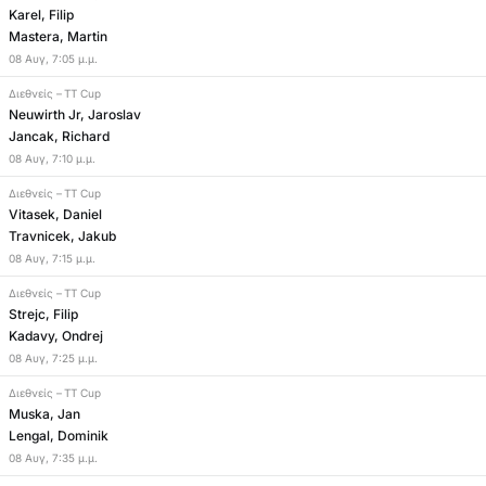
Karel, Filip
Mastera, Martin
08
Αυγ
,
7:05 μ.μ.
Διεθνείς
–
TT Cup
Neuwirth Jr, Jaroslav
Jancak, Richard
08
Αυγ
,
7:10 μ.μ.
Διεθνείς
–
TT Cup
Vitasek, Daniel
Travnicek, Jakub
08
Αυγ
,
7:15 μ.μ.
Διεθνείς
–
TT Cup
Strejc, Filip
Kadavy, Ondrej
08
Αυγ
,
7:25 μ.μ.
Διεθνείς
–
TT Cup
Muska, Jan
Lengal, Dominik
08
Αυγ
,
7:35 μ.μ.