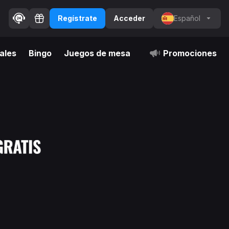
Regístrate
Acceder
Español
ales
Bingo
Juegos de mesa
Promociones