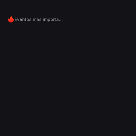
Eventos más importantes