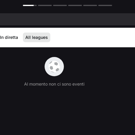
In diretta
All leagues
Al momento non ci sono eventi