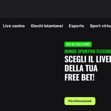
Live casino
Giochi istantanei
Esports
Sport virtu
Più informazioni