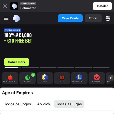
SEM CUSTOS
Instalar
Betmaster
Criar Conta
Entrar
Saber mais
6
PRINCIPAIS EVENTOS
AO VIVO
CS2
DOTA 2
LEAGUE OF LEGENDS
VALORANT
KING O
Age of Empires
Todos os Jogos
Ao vivo
Todas as Ligas