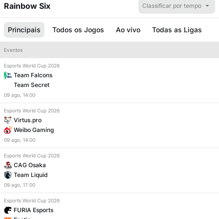
Rainbow Six
Classificar por tempo
Principais
Todos os Jogos
Ao vivo
Todas as Ligas
Eventos
Esports World Cup 2026
Team Falcons
Team Secret
09
ago
,
14:00
Esports World Cup 2026
Virtus.pro
Weibo Gaming
09
ago
,
14:00
Esports World Cup 2026
CAG Osaka
Team Liquid
09
ago
,
17:00
Esports World Cup 2026
FURIA Esports