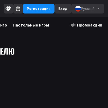
Регистрация
Вход
Русский
инго
Настольные игры
Промоакции