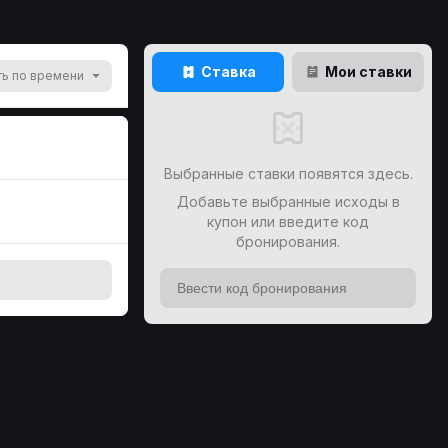
Ставка
Мои ставки
ь по времени
Выбранные ставки появятся здесь.
Добавьте выбранные исходы в
купон или введите код
бронирования.