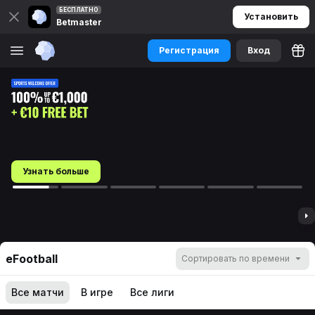
БЕСПЛАТНО
Установить
Betmaster
Регистрация
Вход
Узнать больше
ГЛАВНЫЕ СОБЫТИЯ
eFootball
Сортировать по времени
Все матчи
В игре
Все лиги