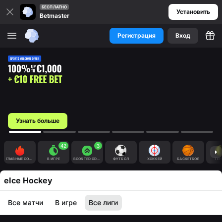
БЕСПЛАТНО
Установить
Betmaster
Регистрация
Вход
Узнать больше
42
3
ГЛАВНЫЕ СОБЫТИЯ
В ИГРЕ
BOOSTED ODDS
ФУТБОЛ
ХОККЕЙ
БАСКЕТБОЛ
ТЕН
eIce Hockey
Все матчи
В игре
Все лиги