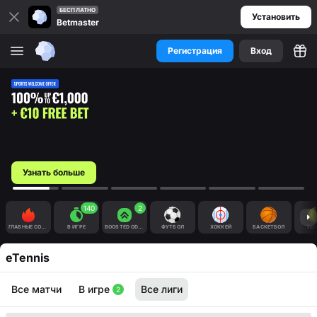
БЕСПЛАТНО
Установить
Betmaster
Регистрация
Вход
Узнать больше
140
2
ГЛАВНЫЕ СОБЫТИЯ
В ИГРЕ
BOOSTED ODDS
ФУТБОЛ
ХОККЕЙ
БАСКЕТБОЛ
ТЕН
eTennis
Все матчи
В игре
Все лиги
2