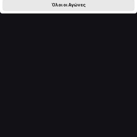
Όλοι οι Αγώνες