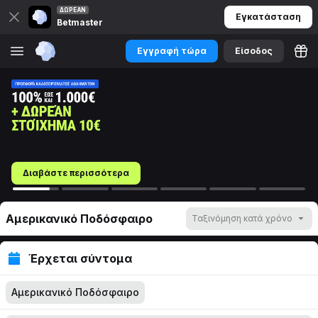
ΔΩΡΕΆΝ
Εγκατάσταση
Betmaster
Εγγραφή τώρα
Είσοδος
Διαβάστε περισσότερα
Αμερικανικό Ποδόσφαιρο
Ταξινόμηση κατά χρόνο
Έρχεται σύντομα
Αμερικανικό Ποδόσφαιρο