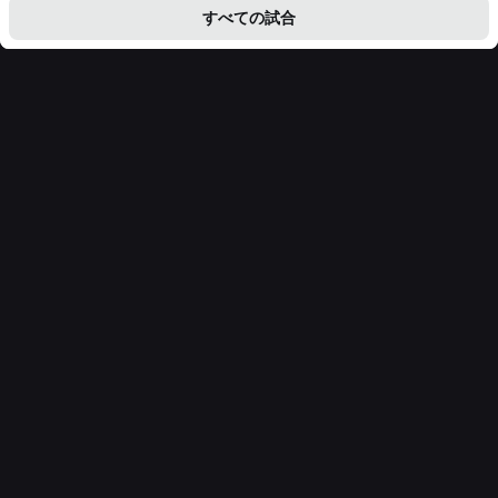
すべての試合