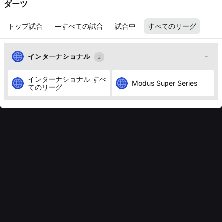
ダーツ
トップ試合
—すべての試合
試合中
すべてのリーグ
インターナショナル
2
インターナショナル
すべ
Modus Super Series
てのリーグ