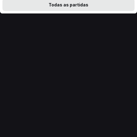
Todas as partidas